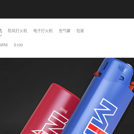
机
防风打火机
电子打火机
充气罐
包装
 MINI
S100