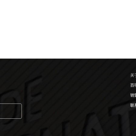
关
百
销
联