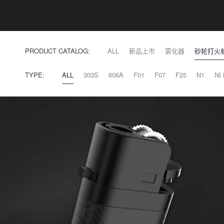
PRODUCT CATALOG:
ALL
新品上市
雾化器
砂轮打火
TYPE:
ALL
303S
606A
F01
F07
F25
N1
NI